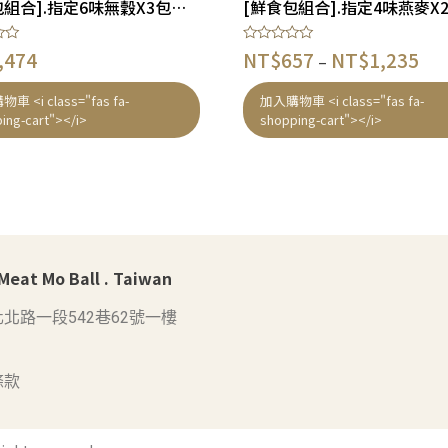
[鮮食包組合].指定6味無穀X3包營養均衡組合 – 貓狗適合
評
,474
NT$
657
NT$
1,235
–
分
0
滿
車 <i class="fas fa-
加入購物車 <i class="fas fa-
分
ing-cart"></i>
shopping-cart"></i>
5
at Mo Ball . Taiwan
北路一段542巷62號一樓
條款