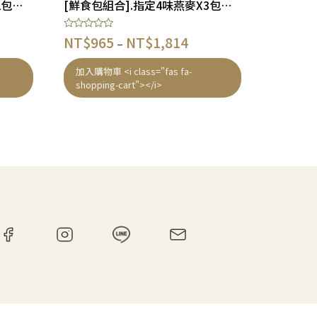
[鮮食包組合].指定4味燕麥X2包營養均衡組合 – 狗適合
[鮮食包組合].指定4味燕麥X3包營養均衡組合 – 狗適合
評
NT$
965
NT$
1,814
–
分
0
滿
加入購物車 <i class="fas fa-
分
shopping-cart"></i>
5