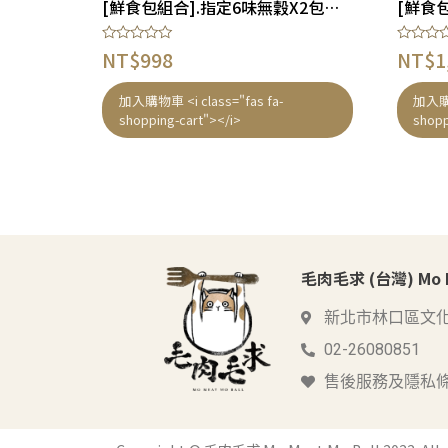
[鮮食包組合].指定6味無穀X2包營養均衡組合 – 貓狗適合
評
評
NT$
998
NT$
1
分
分
0
0
滿
滿
加入購物車 <i class="fas fa-
加入購物
分
分
shopping-cart"></i>
shopp
5
5
毛肉毛求 (台灣) Mo Me
新北市林口區文化
02-26080851
售後服務及隱私