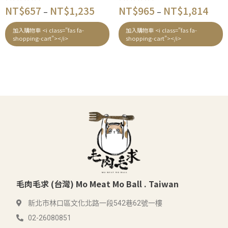
評
評
NT$
657
NT$
1,235
NT$
965
NT$
1,814
–
–
分
分
0
0
滿
滿
加入購物車 <i class="fas fa-
加入購物車 <i class="fas fa-
分
分
shopping-cart"></i>
shopping-cart"></i>
5
5
毛肉毛求 (台灣) Mo Meat Mo Ball . Taiwan
新北市林口區文化北路一段542巷62號一樓
02-26080851