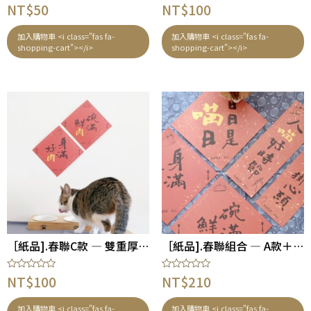
評
評
NT$
50
NT$
100
分
分
0
0
滿
滿
加入購物車 <i class="fas fa-
加入購物車 <i class="fas fa-
分
分
shopping-cart"></i>
shopping-cart"></i>
5
5
［紙品].春聯C款 — 雙重厚肉祝福（ 一對菱形 ）
［紙品].春聯組合 — A款＋B款＋C款（ 共5張 ）
評
評
NT$
100
NT$
210
分
分
0
0
滿
滿
加入購物車 <i class="fas fa-
加入購物車 <i class="fas fa-