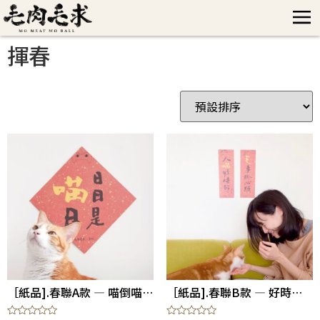
揮春
［紙品].春聯A款 — 喵倒喵到（ 單張菱形 ）
［紙品].春聯B款 — 好時節一起過（ 一對長方形 ）