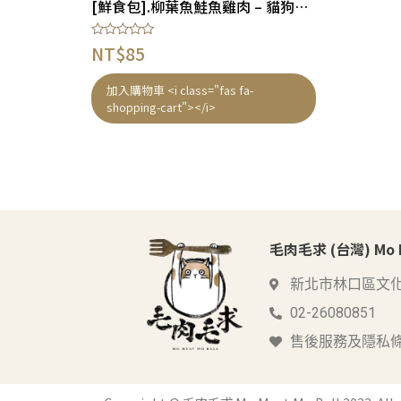
[鮮食包].柳葉魚鮭魚雞肉 – 貓狗適合
評
NT$
85
分
0
滿
加入購物車 <i class="fas fa-
分
shopping-cart"></i>
5
毛肉毛求 (台灣) Mo Me
新北市林口區文化
02-26080851
售後服務及隱私