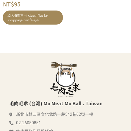
評
NT$
95
分
0
滿
加入購物車 <i class="fas fa-
分
shopping-cart"></i>
5
毛肉毛求 (台灣) Mo Meat Mo Ball . Taiwan
新北市林口區文化北路一段542巷62號一樓
02-26080851