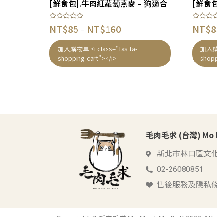
[鮮食包].牛肉紅蘿蔔燕麥 – 狗適合
[鮮食包
評
評
NT$
85
NT$
160
NT$
8
–
分
分
0
0
滿
滿
加入購物車 <i class="fas fa-
加入購物
分
分
shopping-cart"></i>
shopp
5
5
毛肉毛求 (台灣) Mo Me
新北市林口區文化
02-26080851
售後服務及隱私