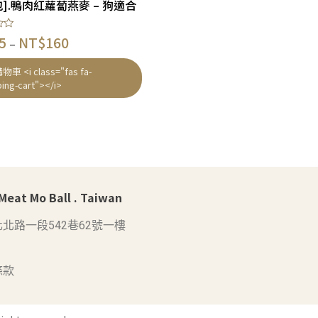
].鴨肉紅蘿蔔燕麥 – 狗適合
5
NT$
160
–
車 <i class="fas fa-
ing-cart"></i>
at Mo Ball . Taiwan
北路一段542巷62號一樓
條款