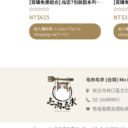
[首購免運組合].指定7包無穀系列組合 – 貓狗適合 (免運優惠碼 : HI!MMMB)
評
評
NT$
615
NT$
3
分
分
0
0
滿
滿
加入購物車 <i class="fas fa-
加入購物
分
分
shopping-cart"></i>
shopp
5
5
毛肉毛求 (台灣) Mo Me
新北市林口區文化
02-26080851
售後服務及隱私