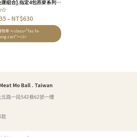
[首購免運組合].指定4包燕麥系列組合 – 狗適合 (免運優惠碼 : HI!MMMB)
35
NT$
630
–
車 <i class="fas fa-
ing-cart"></i>
at Mo Ball . Taiwan
北路一段542巷62號一樓
條款